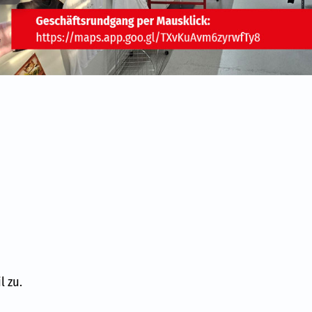
getipps
ate | Kopierservice
ditionen
chäftsbedingungen
en
l zu.