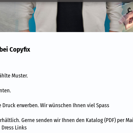
und Sportclub
Kataloge
Datenlieferung
Wasch- und Pfle
bei Copyfix
Grossformat-Plak
Zahlungen | Kon
Allgemeine Ges
ählte Muster.
Videos
nten.
Maschinenpark
ne Druck erwerben. Wir wünschen Ihnen viel Spass
Dienstleistung
rhältlich. Gerne senden wir Ihnen den Katalog (PDF) per Mai
 Dress Links